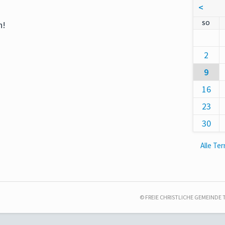
<
NNT
SO
n!
2
9
16
23
30
Alle Te
© FREIE CHRISTLICHE GEMEINDE