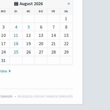
August 2026
>
AG
NTAG
ENSTAG
TTWOCH
NNERSTAG
EITAG
MSTAG
MO
DI
MI
DO
FR
SA
1
3
4
5
6
7
8
10
11
12
13
14
15
17
18
19
20
21
22
24
25
26
27
28
29
31
rmine
 TÜBINGEN
ROCKSOLID CONTAO THEMES & TEMPLATES