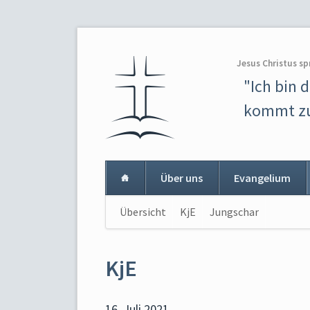
Jesus Christus sp
"Ich bin 
kommt zu
Über uns
Evangelium
Navigation
Übersicht
KjE
Jungschar
Navigat
überspringen
überspr
KjE
16. Juli 2021