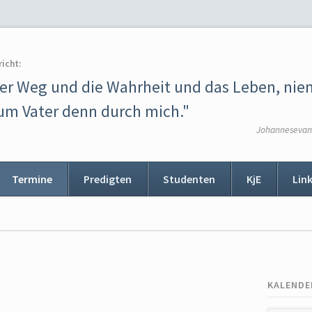
richt:
der Weg und die Wahrheit und das Leben, ni
m Vater denn durch mich."
Johannesevang
Termine
Predigten
Studenten
KjE
Lin
ion
ingen
KALENDE