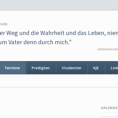
richt:
der Weg und die Wahrheit und das Leben, ni
m Vater denn durch mich."
Johannesevang
Termine
Predigten
Studenten
KjE
Lin
ion
ingen
KALENDE