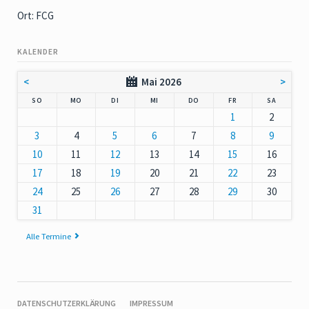
Ort: FCG
KALENDER
<
Mai 2026
>
NNTAG
NTAG
ENSTAG
TTWOCH
NNERSTAG
EITAG
MSTAG
SO
MO
DI
MI
DO
FR
SA
1
2
3
4
5
6
7
8
9
10
11
12
13
14
15
16
17
18
19
20
21
22
23
24
25
26
27
28
29
30
31
Alle Termine
NAVIGATION
DATENSCHUTZERKLÄRUNG
IMPRESSUM