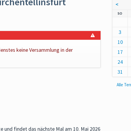
irchentellinsfurt
<
NNT
SO
3
10
ienstes keine Versammlung in der
17
24
31
Alle Te
age und findet das nächste Mal am
10. Mai 2026