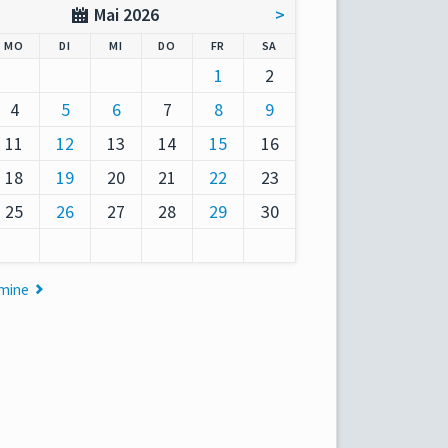
Mai 2026
>
AG
NTAG
ENSTAG
TTWOCH
NNERSTAG
EITAG
MSTAG
MO
DI
MI
DO
FR
SA
1
2
4
5
6
7
8
9
11
12
13
14
15
16
18
19
20
21
22
23
25
26
27
28
29
30
rmine