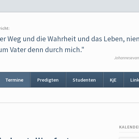
richt:
der Weg und die Wahrheit und das Leben, ni
m Vater denn durch mich."
Johannesevang
Termine
Predigten
Studenten
KjE
Lin
ion
ingen
KALENDE