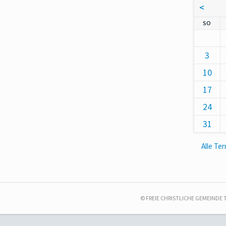
<
NNT
SO
3
10
17
24
31
Alle Te
© FREIE CHRISTLICHE GEMEINDE