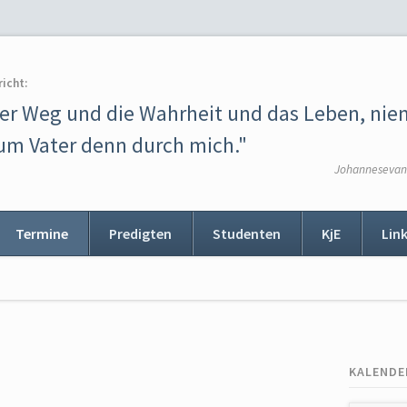
richt:
der Weg und die Wahrheit und das Leben, ni
m Vater denn durch mich."
Johannesevang
Termine
Predigten
Studenten
KjE
Lin
ion
ingen
KALENDE