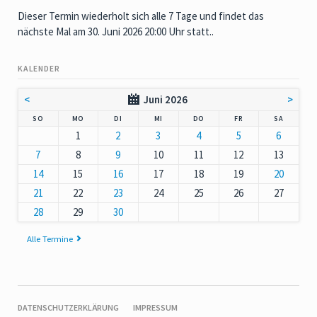
Dieser Termin wiederholt sich alle 7 Tage und findet das
nächste Mal am
30. Juni 2026 20:00 Uhr
statt..
KALENDER
<
Juni 2026
>
NNTAG
NTAG
ENSTAG
TTWOCH
NNERSTAG
EITAG
MSTAG
SO
MO
DI
MI
DO
FR
SA
1
2
3
4
5
6
7
8
9
10
11
12
13
14
15
16
17
18
19
20
21
22
23
24
25
26
27
28
29
30
Alle Termine
NAVIGATION
DATENSCHUTZERKLÄRUNG
IMPRESSUM