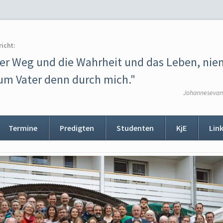
richt:
der Weg und die Wahrheit und das Leben, ni
m Vater denn durch mich."
Johannesevang
Termine
Predigten
Studenten
KjE
Lin