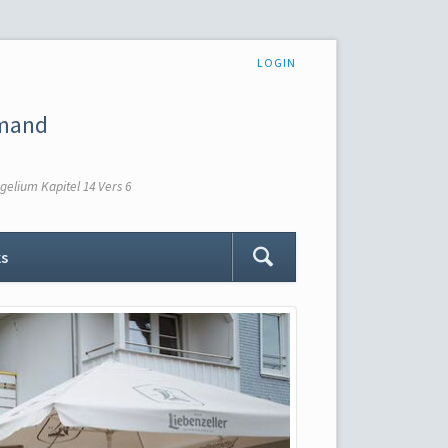
NAVIGATION
LOGIN
ÜBERSPRINGEN
emand
elium Kapitel 14 Vers 6
Navigation
ks
überspringen