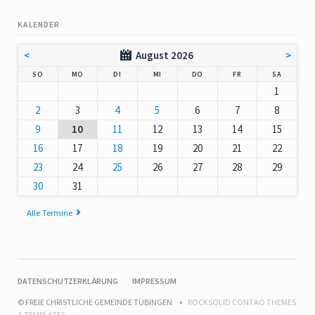
KALENDER
<
August 2026
>
NNTAG
NTAG
ENSTAG
TTWOCH
NNERSTAG
EITAG
MSTAG
SO
MO
DI
MI
DO
FR
SA
1
2
3
4
5
6
7
8
9
10
11
12
13
14
15
16
17
18
19
20
21
22
23
24
25
26
27
28
29
30
31
Alle Termine
NAVIGATION
DATENSCHUTZERKLÄRUNG
IMPRESSUM
ÜBERSPRINGEN
© FREIE CHRISTLICHE GEMEINDE TÜBINGEN
ROCKSOLID CONTAO THEMES
& TEMPLATES