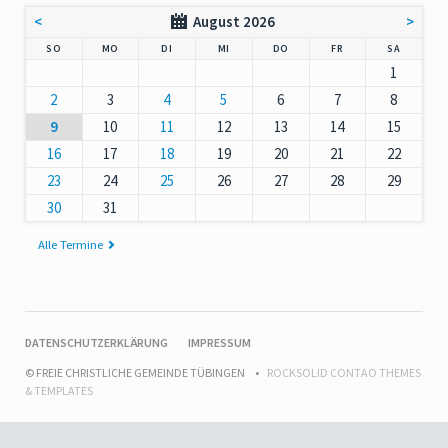
<
August 2026
>
NNTAG
NTAG
ENSTAG
TTWOCH
NNERSTAG
EITAG
MSTAG
SO
MO
DI
MI
DO
FR
SA
1
2
3
4
5
6
7
8
9
10
11
12
13
14
15
16
17
18
19
20
21
22
23
24
25
26
27
28
29
30
31
Alle Termine
NAVIGATION
DATENSCHUTZERKLÄRUNG
IMPRESSUM
ÜBERSPRINGEN
© FREIE CHRISTLICHE GEMEINDE TÜBINGEN
ROCKSOLID CONTAO THEMES
& TEMPLATES