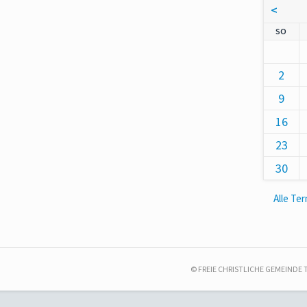
<
NNT
SO
2
9
16
23
30
Alle Te
© FREIE CHRISTLICHE GEMEINDE