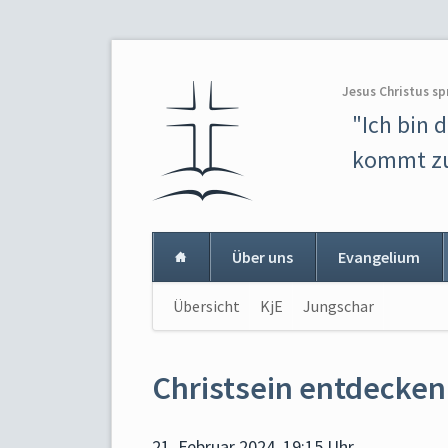
Jesus Christus sp
"Ich bin 
kommt zu
Über uns
Evangelium
Navigation
Übersicht
KjE
Jungschar
Navigat
überspringen
überspr
Christsein entdecken
21. Februar 2024, 19:15 Uhr