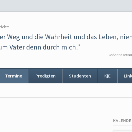
richt:
der Weg und die Wahrheit und das Leben, ni
m Vater denn durch mich."
Johannesevang
Termine
Predigten
Studenten
KjE
Lin
ion
ingen
KALENDE