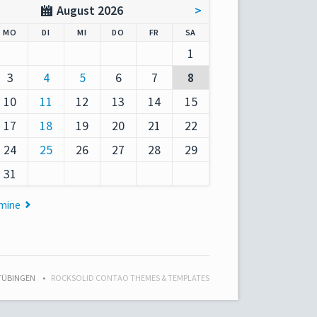
August 2026
>
AG
NTAG
ENSTAG
TTWOCH
NNERSTAG
EITAG
MSTAG
MO
DI
MI
DO
FR
SA
1
3
4
5
6
7
8
10
11
12
13
14
15
17
18
19
20
21
22
24
25
26
27
28
29
31
rmine
 TÜBINGEN
ROCKSOLID CONTAO THEMES & TEMPLATES