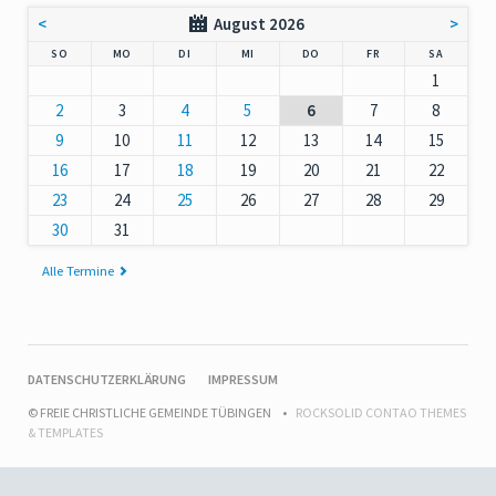
<
August 2026
>
NNTAG
NTAG
ENSTAG
TTWOCH
NNERSTAG
EITAG
MSTAG
SO
MO
DI
MI
DO
FR
SA
1
2
3
4
5
6
7
8
9
10
11
12
13
14
15
16
17
18
19
20
21
22
23
24
25
26
27
28
29
30
31
Alle Termine
NAVIGATION
DATENSCHUTZERKLÄRUNG
IMPRESSUM
ÜBERSPRINGEN
© FREIE CHRISTLICHE GEMEINDE TÜBINGEN
ROCKSOLID CONTAO THEMES
& TEMPLATES