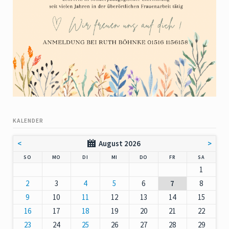
KALENDER
<
August 2026
>
NNTAG
NTAG
ENSTAG
TTWOCH
NNERSTAG
EITAG
MSTAG
SO
MO
DI
MI
DO
FR
SA
1
2
3
4
5
6
7
8
9
10
11
12
13
14
15
16
17
18
19
20
21
22
23
24
25
26
27
28
29