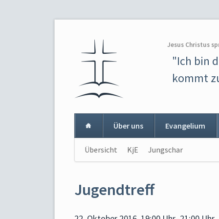
Jesus Christus sp
"Ich bin 
kommt zu
Über uns
Evangelium
Navigation
Übersicht
KjE
Jungschar
Navigat
überspringen
überspr
Jugendtreff
22. Oktober 2016, 19:00 Uhr–21:00 Uhr