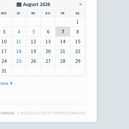
August 2026
>
AG
NTAG
ENSTAG
TTWOCH
NNERSTAG
EITAG
MSTAG
MO
DI
MI
DO
FR
SA
1
3
4
5
6
7
8
10
11
12
13
14
15
17
18
19
20
21
22
24
25
26
27
28
29
31
rmine
 TÜBINGEN
ROCKSOLID CONTAO THEMES & TEMPLATES