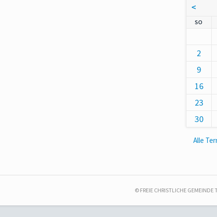
<
NNT
SO
2
9
16
23
30
Alle Te
© FREIE CHRISTLICHE GEMEINDE