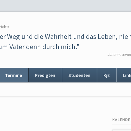
richt:
der Weg und die Wahrheit und das Leben, ni
m Vater denn durch mich."
Johannesevang
Termine
Predigten
Studenten
KjE
Lin
ion
ingen
KALENDE