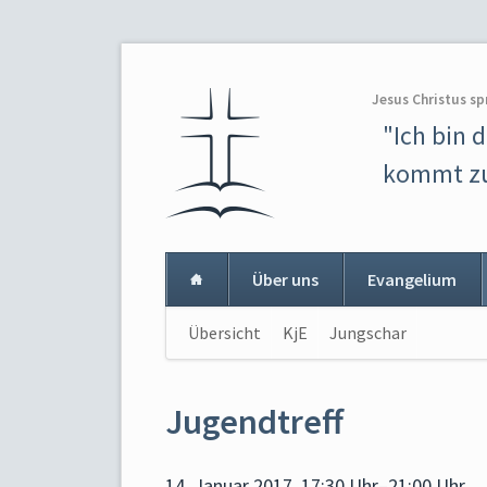
Jesus Christus sp
"Ich bin 
kommt zu
Über uns
Evangelium
Navigation
Übersicht
KjE
Jungschar
Navigat
überspringen
überspr
Jugendtreff
14. Januar 2017, 17:30 Uhr–21:00 Uhr