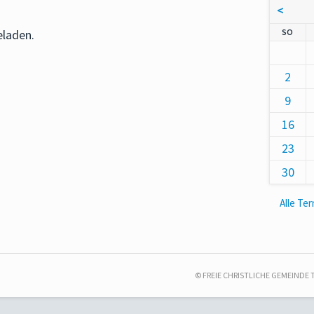
<
NNT
SO
eladen.
2
9
16
23
30
Alle Te
© FREIE CHRISTLICHE GEMEINDE