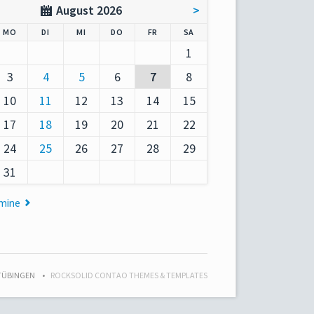
August 2026
>
AG
NTAG
ENSTAG
TTWOCH
NNERSTAG
EITAG
MSTAG
MO
DI
MI
DO
FR
SA
1
3
4
5
6
7
8
10
11
12
13
14
15
17
18
19
20
21
22
24
25
26
27
28
29
31
rmine
 TÜBINGEN
ROCKSOLID CONTAO THEMES & TEMPLATES