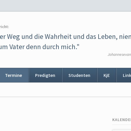
richt:
der Weg und die Wahrheit und das Leben, ni
m Vater denn durch mich."
Johannesevang
Termine
Predigten
Studenten
KjE
Lin
ion
ingen
KALENDE