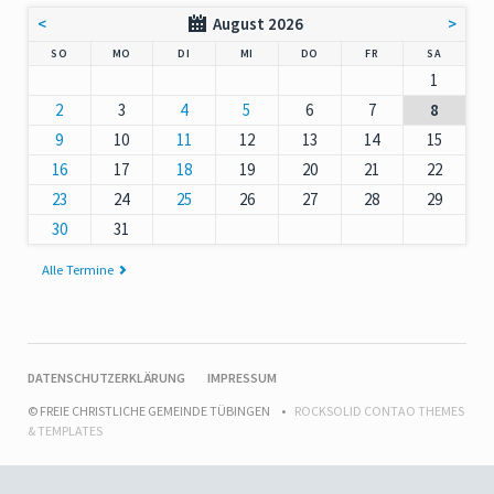
<
August 2026
>
NNTAG
NTAG
ENSTAG
TTWOCH
NNERSTAG
EITAG
MSTAG
SO
MO
DI
MI
DO
FR
SA
1
2
3
4
5
6
7
8
9
10
11
12
13
14
15
16
17
18
19
20
21
22
23
24
25
26
27
28
29
30
31
Alle Termine
NAVIGATION
DATENSCHUTZERKLÄRUNG
IMPRESSUM
ÜBERSPRINGEN
© FREIE CHRISTLICHE GEMEINDE TÜBINGEN
ROCKSOLID CONTAO THEMES
& TEMPLATES