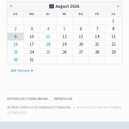
<
August 2026
>
NNTAG
NTAG
ENSTAG
TTWOCH
NNERSTAG
EITAG
MSTAG
SO
MO
DI
MI
DO
FR
SA
1
2
3
4
5
6
7
8
9
10
11
12
13
14
15
16
17
18
19
20
21
22
23
24
25
26
27
28
29
30
31
Alle Termine
NAVIGATION
DATENSCHUTZERKLÄRUNG
IMPRESSUM
ÜBERSPRINGEN
© FREIE CHRISTLICHE GEMEINDE TÜBINGEN
ROCKSOLID CONTAO THEMES
& TEMPLATES