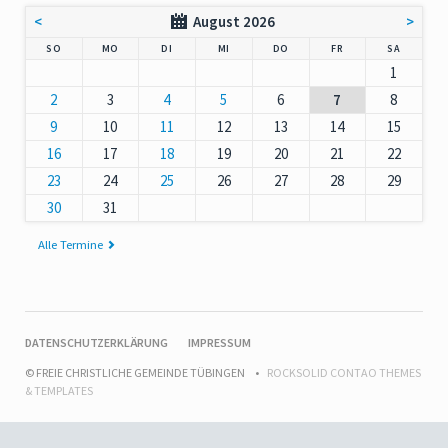
<
August 2026
>
NNTAG
NTAG
ENSTAG
TTWOCH
NNERSTAG
EITAG
MSTAG
SO
MO
DI
MI
DO
FR
SA
1
2
3
4
5
6
7
8
9
10
11
12
13
14
15
16
17
18
19
20
21
22
23
24
25
26
27
28
29
30
31
Alle Termine
NAVIGATION
DATENSCHUTZERKLÄRUNG
IMPRESSUM
ÜBERSPRINGEN
© FREIE CHRISTLICHE GEMEINDE TÜBINGEN
ROCKSOLID CONTAO THEMES
& TEMPLATES