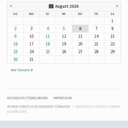
<
August 2026
>
NNTAG
NTAG
ENSTAG
TTWOCH
NNERSTAG
EITAG
MSTAG
SO
MO
DI
MI
DO
FR
SA
1
2
3
4
5
6
7
8
9
10
11
12
13
14
15
16
17
18
19
20
21
22
23
24
25
26
27
28
29
30
31
Alle Termine
NAVIGATION
DATENSCHUTZERKLÄRUNG
IMPRESSUM
ÜBERSPRINGEN
© FREIE CHRISTLICHE GEMEINDE TÜBINGEN
ROCKSOLID CONTAO THEMES
& TEMPLATES