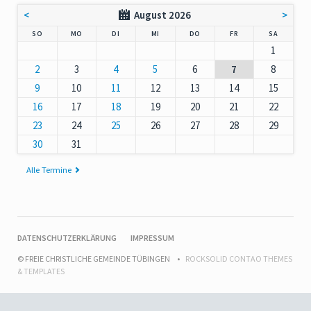
<
August 2026
>
NNTAG
NTAG
ENSTAG
TTWOCH
NNERSTAG
EITAG
MSTAG
SO
MO
DI
MI
DO
FR
SA
1
2
3
4
5
6
7
8
9
10
11
12
13
14
15
16
17
18
19
20
21
22
23
24
25
26
27
28
29
30
31
Alle Termine
NAVIGATION
DATENSCHUTZERKLÄRUNG
IMPRESSUM
ÜBERSPRINGEN
© FREIE CHRISTLICHE GEMEINDE TÜBINGEN
ROCKSOLID CONTAO THEMES
& TEMPLATES