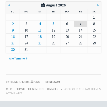
<
August 2026
>
NNTAG
NTAG
ENSTAG
TTWOCH
NNERSTAG
EITAG
MSTAG
SO
MO
DI
MI
DO
FR
SA
1
2
3
4
5
6
7
8
9
10
11
12
13
14
15
16
17
18
19
20
21
22
23
24
25
26
27
28
29
30
31
Alle Termine
NAVIGATION
DATENSCHUTZERKLÄRUNG
IMPRESSUM
ÜBERSPRINGEN
© FREIE CHRISTLICHE GEMEINDE TÜBINGEN
ROCKSOLID CONTAO THEMES
& TEMPLATES