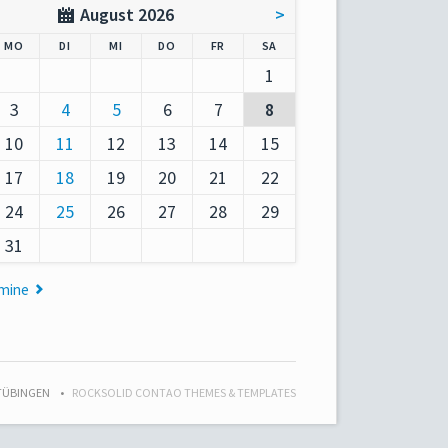
August 2026
>
AG
NTAG
ENSTAG
TTWOCH
NNERSTAG
EITAG
MSTAG
MO
DI
MI
DO
FR
SA
1
3
4
5
6
7
8
10
11
12
13
14
15
17
18
19
20
21
22
24
25
26
27
28
29
31
rmine
 TÜBINGEN
ROCKSOLID CONTAO THEMES & TEMPLATES