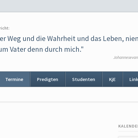
richt:
der Weg und die Wahrheit und das Leben, ni
m Vater denn durch mich."
Johannesevang
Termine
Predigten
Studenten
KjE
Lin
ion
ingen
KALENDE