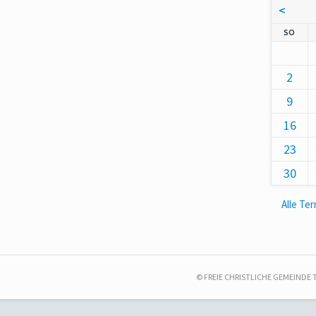
<
NNT
SO
2
9
16
23
30
Alle Te
© FREIE CHRISTLICHE GEMEINDE