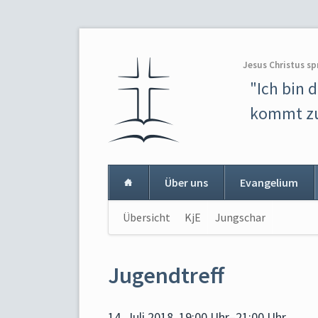
Jesus Christus sp
"Ich bin 
kommt zu
Über uns
Evangelium
Navigation
Übersicht
KjE
Jungschar
Navigat
überspringen
überspr
Jugendtreff
14. Juli 2018, 19:00 Uhr–21:00 Uhr