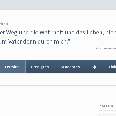
richt:
der Weg und die Wahrheit und das Leben, ni
m Vater denn durch mich."
Johannesevang
Termine
Predigten
Studenten
KjE
Lin
ion
ingen
KALENDE