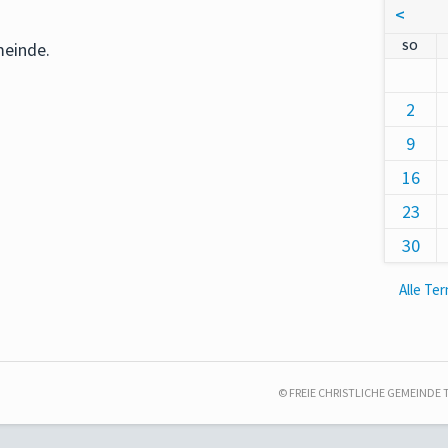
<
NNT
SO
meinde.
2
9
16
23
30
Alle Te
© FREIE CHRISTLICHE GEMEINDE