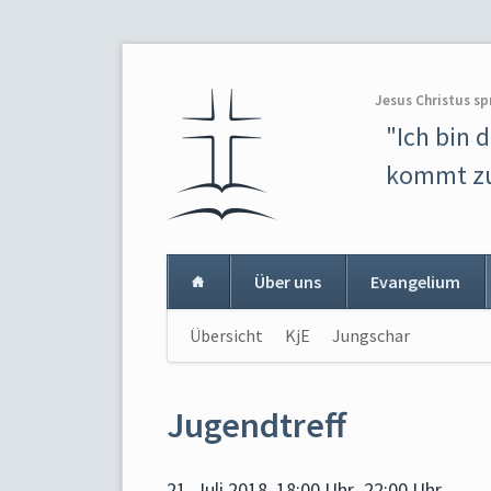
Jesus Christus sp
"Ich bin 
kommt zu
Über uns
Evangelium
Navigation
Übersicht
KjE
Jungschar
Navigat
überspringen
überspr
Jugendtreff
21. Juli 2018, 18:00 Uhr–22:00 Uhr