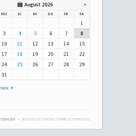
August 2026
>
AG
NTAG
ENSTAG
TTWOCH
NNERSTAG
EITAG
MSTAG
MO
DI
MI
DO
FR
SA
1
3
4
5
6
7
8
10
11
12
13
14
15
17
18
19
20
21
22
24
25
26
27
28
29
31
rmine
 TÜBINGEN
ROCKSOLID CONTAO THEMES & TEMPLATES