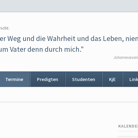
richt:
der Weg und die Wahrheit und das Leben, ni
m Vater denn durch mich."
Johannesevang
Termine
Predigten
Studenten
KjE
Lin
ion
ingen
KALENDE