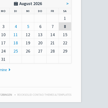
August 2026
>
AG
NTAG
ENSTAG
TTWOCH
NNERSTAG
EITAG
MSTAG
MO
DI
MI
DO
FR
SA
1
3
4
5
6
7
8
10
11
12
13
14
15
17
18
19
20
21
22
24
25
26
27
28
29
31
rmine
 TÜBINGEN
ROCKSOLID CONTAO THEMES & TEMPLATES