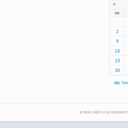
<
NNT
SO
2
9
16
23
30
Alle Te
© FREIE CHRISTLICHE GEMEINDE