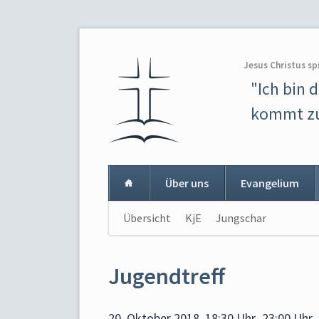
Jesus Christus sp
"Ich bin 
kommt zu
Über uns
Evangelium
Navigation
Übersicht
KjE
Jungschar
Navigat
überspringen
überspr
Jugendtreff
20. Oktober 2018, 18:30 Uhr–23:00 Uhr