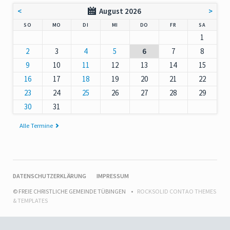
<
August 2026
>
NNTAG
NTAG
ENSTAG
TTWOCH
NNERSTAG
EITAG
MSTAG
SO
MO
DI
MI
DO
FR
SA
1
2
3
4
5
6
7
8
9
10
11
12
13
14
15
16
17
18
19
20
21
22
23
24
25
26
27
28
29
30
31
Alle Termine
NAVIGATION
DATENSCHUTZERKLÄRUNG
IMPRESSUM
ÜBERSPRINGEN
© FREIE CHRISTLICHE GEMEINDE TÜBINGEN
ROCKSOLID CONTAO THEMES
& TEMPLATES