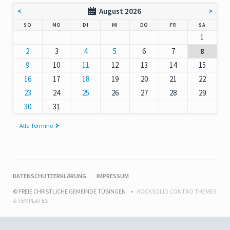
<
August 2026
>
NNTAG
NTAG
ENSTAG
TTWOCH
NNERSTAG
EITAG
MSTAG
SO
MO
DI
MI
DO
FR
SA
1
2
3
4
5
6
7
8
9
10
11
12
13
14
15
16
17
18
19
20
21
22
23
24
25
26
27
28
29
30
31
Alle Termine
NAVIGATION
DATENSCHUTZERKLÄRUNG
IMPRESSUM
ÜBERSPRINGEN
© FREIE CHRISTLICHE GEMEINDE TÜBINGEN
ROCKSOLID CONTAO THEMES
& TEMPLATES