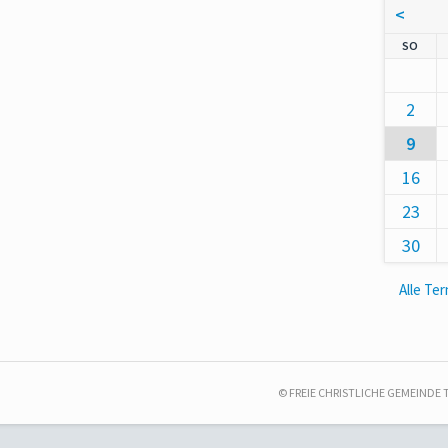
<
NNT
SO
2
9
16
23
30
Alle Te
© FREIE CHRISTLICHE GEMEINDE