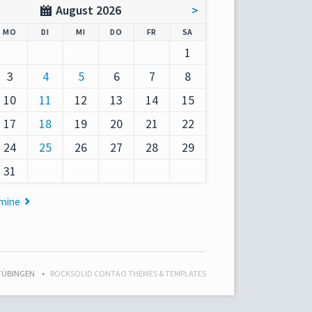
August 2026
>
AG
NTAG
ENSTAG
TTWOCH
NNERSTAG
EITAG
MSTAG
MO
DI
MI
DO
FR
SA
1
3
4
5
6
7
8
10
11
12
13
14
15
17
18
19
20
21
22
24
25
26
27
28
29
31
rmine
 TÜBINGEN
ROCKSOLID CONTAO THEMES & TEMPLATES