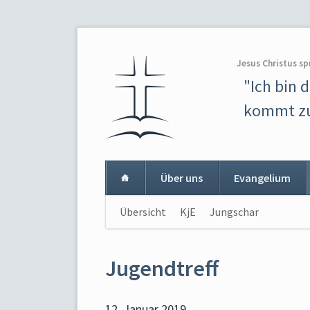
Jesus Christus sp
"Ich bin 
kommt zu
Über uns
Evangelium
Navigation
Übersicht
KjE
Jungschar
Navigat
überspringen
überspr
Jugendtreff
12. Januar 2019