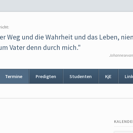
richt:
der Weg und die Wahrheit und das Leben, ni
m Vater denn durch mich."
Johannesevang
Termine
Predigten
Studenten
KjE
Lin
ion
ingen
KALENDE