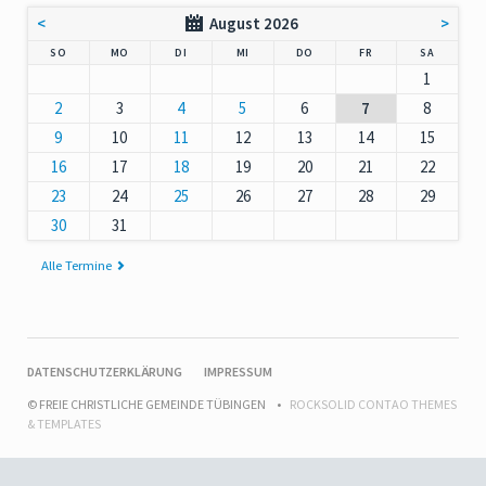
<
August 2026
>
NNTAG
NTAG
ENSTAG
TTWOCH
NNERSTAG
EITAG
MSTAG
SO
MO
DI
MI
DO
FR
SA
1
2
3
4
5
6
7
8
9
10
11
12
13
14
15
16
17
18
19
20
21
22
23
24
25
26
27
28
29
30
31
Alle Termine
NAVIGATION
DATENSCHUTZERKLÄRUNG
IMPRESSUM
ÜBERSPRINGEN
© FREIE CHRISTLICHE GEMEINDE TÜBINGEN
ROCKSOLID CONTAO THEMES
& TEMPLATES