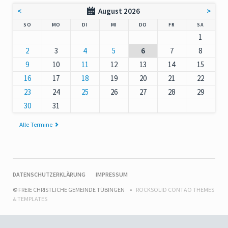
<
August 2026
>
NNTAG
NTAG
ENSTAG
TTWOCH
NNERSTAG
EITAG
MSTAG
SO
MO
DI
MI
DO
FR
SA
1
2
3
4
5
6
7
8
9
10
11
12
13
14
15
16
17
18
19
20
21
22
23
24
25
26
27
28
29
30
31
Alle Termine
NAVIGATION
DATENSCHUTZERKLÄRUNG
IMPRESSUM
ÜBERSPRINGEN
© FREIE CHRISTLICHE GEMEINDE TÜBINGEN
ROCKSOLID CONTAO THEMES
& TEMPLATES