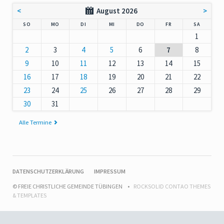
<
August 2026
>
NNTAG
NTAG
ENSTAG
TTWOCH
NNERSTAG
EITAG
MSTAG
SO
MO
DI
MI
DO
FR
SA
1
2
3
4
5
6
7
8
9
10
11
12
13
14
15
16
17
18
19
20
21
22
23
24
25
26
27
28
29
30
31
Alle Termine
NAVIGATION
DATENSCHUTZERKLÄRUNG
IMPRESSUM
ÜBERSPRINGEN
© FREIE CHRISTLICHE GEMEINDE TÜBINGEN
ROCKSOLID CONTAO THEMES
& TEMPLATES