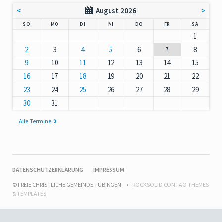
<
August 2026
>
NNTAG
NTAG
ENSTAG
TTWOCH
NNERSTAG
EITAG
MSTAG
SO
MO
DI
MI
DO
FR
SA
1
2
3
4
5
6
7
8
9
10
11
12
13
14
15
16
17
18
19
20
21
22
23
24
25
26
27
28
29
30
31
Alle Termine
NAVIGATION
DATENSCHUTZERKLÄRUNG
IMPRESSUM
ÜBERSPRINGEN
© FREIE CHRISTLICHE GEMEINDE TÜBINGEN
ROCKSOLID CONTAO THEMES
& TEMPLATES