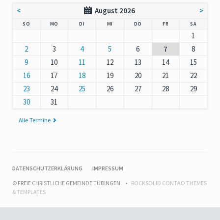
<
August 2026
>
NNTAG
NTAG
ENSTAG
TTWOCH
NNERSTAG
EITAG
MSTAG
SO
MO
DI
MI
DO
FR
SA
1
2
3
4
5
6
7
8
9
10
11
12
13
14
15
16
17
18
19
20
21
22
23
24
25
26
27
28
29
30
31
Alle Termine
NAVIGATION
DATENSCHUTZERKLÄRUNG
IMPRESSUM
ÜBERSPRINGEN
© FREIE CHRISTLICHE GEMEINDE TÜBINGEN
ROCKSOLID CONTAO THEMES
& TEMPLATES