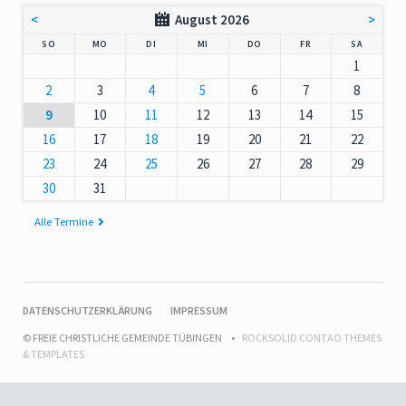
<
August 2026
>
NNTAG
NTAG
ENSTAG
TTWOCH
NNERSTAG
EITAG
MSTAG
SO
MO
DI
MI
DO
FR
SA
1
2
3
4
5
6
7
8
9
10
11
12
13
14
15
16
17
18
19
20
21
22
23
24
25
26
27
28
29
30
31
Alle Termine
NAVIGATION
DATENSCHUTZERKLÄRUNG
IMPRESSUM
ÜBERSPRINGEN
© FREIE CHRISTLICHE GEMEINDE TÜBINGEN
ROCKSOLID CONTAO THEMES
& TEMPLATES