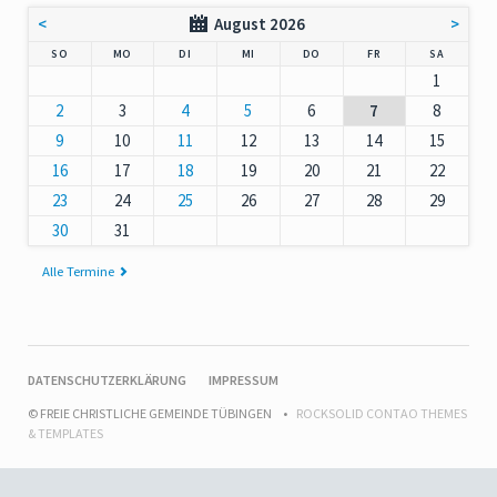
<
August 2026
>
NNTAG
NTAG
ENSTAG
TTWOCH
NNERSTAG
EITAG
MSTAG
SO
MO
DI
MI
DO
FR
SA
1
2
3
4
5
6
7
8
9
10
11
12
13
14
15
16
17
18
19
20
21
22
23
24
25
26
27
28
29
30
31
Alle Termine
NAVIGATION
DATENSCHUTZERKLÄRUNG
IMPRESSUM
ÜBERSPRINGEN
© FREIE CHRISTLICHE GEMEINDE TÜBINGEN
ROCKSOLID CONTAO THEMES
& TEMPLATES