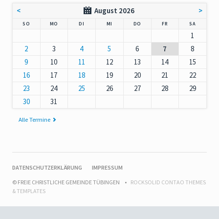
<
August 2026
>
NNTAG
NTAG
ENSTAG
TTWOCH
NNERSTAG
EITAG
MSTAG
SO
MO
DI
MI
DO
FR
SA
1
2
3
4
5
6
7
8
9
10
11
12
13
14
15
16
17
18
19
20
21
22
23
24
25
26
27
28
29
30
31
Alle Termine
NAVIGATION
DATENSCHUTZERKLÄRUNG
IMPRESSUM
ÜBERSPRINGEN
© FREIE CHRISTLICHE GEMEINDE TÜBINGEN
ROCKSOLID CONTAO THEMES
& TEMPLATES