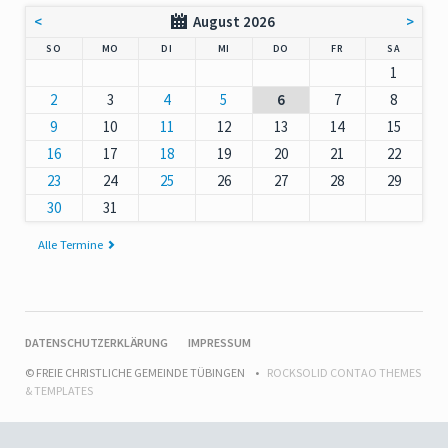
<
August 2026
>
NNTAG
NTAG
ENSTAG
TTWOCH
NNERSTAG
EITAG
MSTAG
SO
MO
DI
MI
DO
FR
SA
1
2
3
4
5
6
7
8
9
10
11
12
13
14
15
16
17
18
19
20
21
22
23
24
25
26
27
28
29
30
31
Alle Termine
NAVIGATION
DATENSCHUTZERKLÄRUNG
IMPRESSUM
ÜBERSPRINGEN
© FREIE CHRISTLICHE GEMEINDE TÜBINGEN
ROCKSOLID CONTAO THEMES
& TEMPLATES