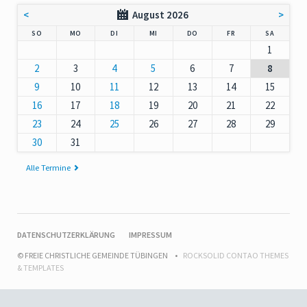
<
August 2026
>
NNTAG
NTAG
ENSTAG
TTWOCH
NNERSTAG
EITAG
MSTAG
SO
MO
DI
MI
DO
FR
SA
1
2
3
4
5
6
7
8
9
10
11
12
13
14
15
16
17
18
19
20
21
22
23
24
25
26
27
28
29
30
31
Alle Termine
NAVIGATION
DATENSCHUTZERKLÄRUNG
IMPRESSUM
ÜBERSPRINGEN
© FREIE CHRISTLICHE GEMEINDE TÜBINGEN
ROCKSOLID CONTAO THEMES
& TEMPLATES