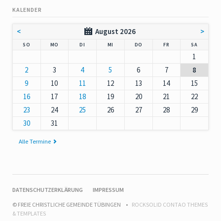
KALENDER
<
August 2026
>
NNTAG
NTAG
ENSTAG
TTWOCH
NNERSTAG
EITAG
MSTAG
SO
MO
DI
MI
DO
FR
SA
1
2
3
4
5
6
7
8
9
10
11
12
13
14
15
16
17
18
19
20
21
22
23
24
25
26
27
28
29
30
31
Alle Termine
NAVIGATION
DATENSCHUTZERKLÄRUNG
IMPRESSUM
ÜBERSPRINGEN
© FREIE CHRISTLICHE GEMEINDE TÜBINGEN
ROCKSOLID CONTAO THEMES
& TEMPLATES