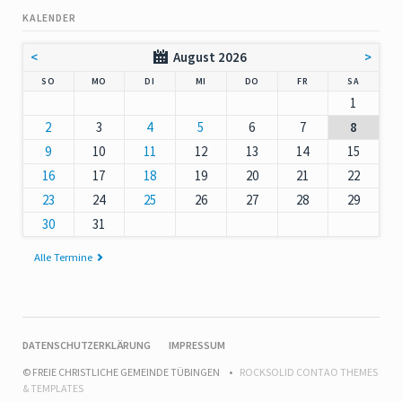
KALENDER
<
August 2026
>
NNTAG
NTAG
ENSTAG
TTWOCH
NNERSTAG
EITAG
MSTAG
SO
MO
DI
MI
DO
FR
SA
1
2
3
4
5
6
7
8
9
10
11
12
13
14
15
16
17
18
19
20
21
22
23
24
25
26
27
28
29
30
31
Alle Termine
NAVIGATION
DATENSCHUTZERKLÄRUNG
IMPRESSUM
ÜBERSPRINGEN
© FREIE CHRISTLICHE GEMEINDE TÜBINGEN
ROCKSOLID CONTAO THEMES
& TEMPLATES