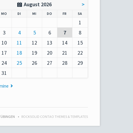
August 2026
>
AG
NTAG
ENSTAG
TTWOCH
NNERSTAG
EITAG
MSTAG
MO
DI
MI
DO
FR
SA
1
3
4
5
6
7
8
10
11
12
13
14
15
17
18
19
20
21
22
24
25
26
27
28
29
31
rmine
 TÜBINGEN
ROCKSOLID CONTAO THEMES & TEMPLATES