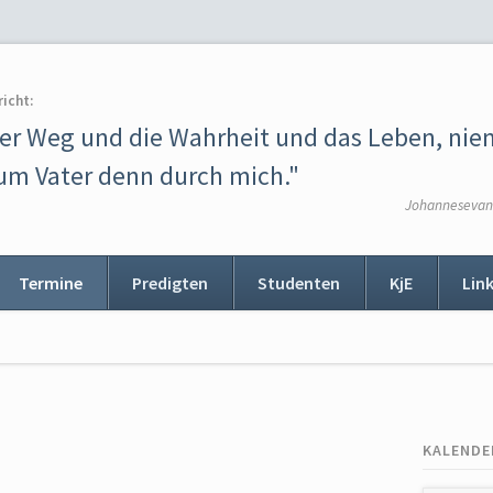
richt:
der Weg und die Wahrheit und das Leben, ni
m Vater denn durch mich."
Johannesevang
Termine
Predigten
Studenten
KjE
Lin
ion
ingen
KALENDE