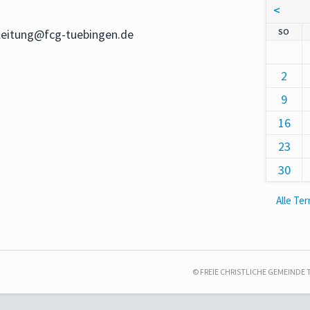
<
NNT
SO
-leitung@fcg-tuebingen.de
2
9
16
23
30
Alle Te
© FREIE CHRISTLICHE GEMEINDE