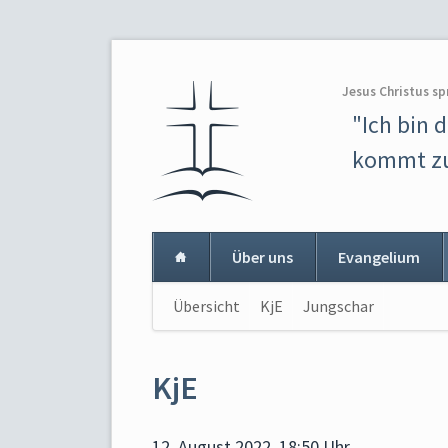
Jesus Christus sp
"Ich bin 
kommt zu
Über uns
Evangelium
Navigation
Übersicht
KjE
Jungschar
Navigat
überspringen
überspr
KjE
12. August 2022, 18:50 Uhr