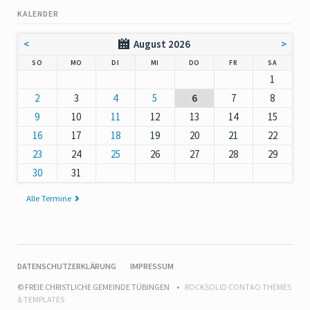
KALENDER
<
August 2026
>
NNTAG
NTAG
ENSTAG
TTWOCH
NNERSTAG
EITAG
MSTAG
SO
MO
DI
MI
DO
FR
SA
1
2
3
4
5
6
7
8
9
10
11
12
13
14
15
16
17
18
19
20
21
22
23
24
25
26
27
28
29
30
31
Alle Termine
NAVIGATION
DATENSCHUTZERKLÄRUNG
IMPRESSUM
ÜBERSPRINGEN
© FREIE CHRISTLICHE GEMEINDE TÜBINGEN
ROCKSOLID CONTAO THEMES
& TEMPLATES