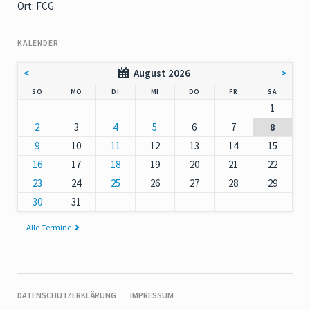
Ort: FCG
KALENDER
<
August 2026
>
NNTAG
NTAG
ENSTAG
TTWOCH
NNERSTAG
EITAG
MSTAG
SO
MO
DI
MI
DO
FR
SA
1
2
3
4
5
6
7
8
9
10
11
12
13
14
15
16
17
18
19
20
21
22
23
24
25
26
27
28
29
30
31
Alle Termine
NAVIGATION
DATENSCHUTZERKLÄRUNG
IMPRESSUM
ÜBERSPRINGEN