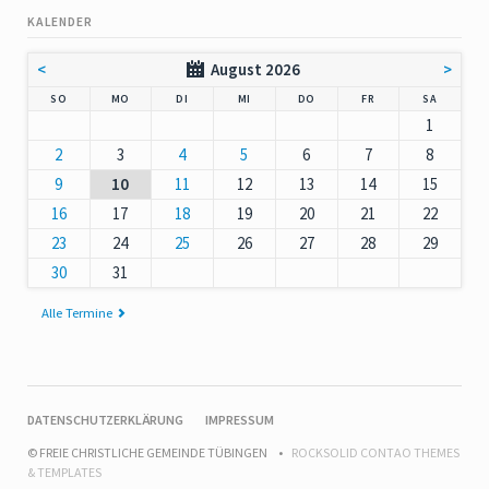
KALENDER
<
August 2026
>
NNTAG
NTAG
ENSTAG
TTWOCH
NNERSTAG
EITAG
MSTAG
SO
MO
DI
MI
DO
FR
SA
1
2
3
4
5
6
7
8
9
10
11
12
13
14
15
16
17
18
19
20
21
22
23
24
25
26
27
28
29
30
31
Alle Termine
NAVIGATION
DATENSCHUTZERKLÄRUNG
IMPRESSUM
ÜBERSPRINGEN
© FREIE CHRISTLICHE GEMEINDE TÜBINGEN
ROCKSOLID CONTAO THEMES
& TEMPLATES