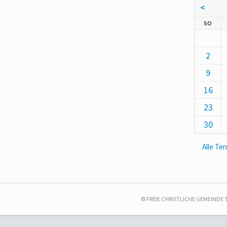
<
NNT
SO
2
9
16
23
30
Alle Te
© FREIE CHRISTLICHE GEMEINDE