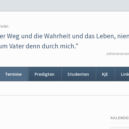
richt:
der Weg und die Wahrheit und das Leben, ni
m Vater denn durch mich."
Johannesevang
Termine
Predigten
Studenten
KjE
Lin
ion
ingen
KALENDE