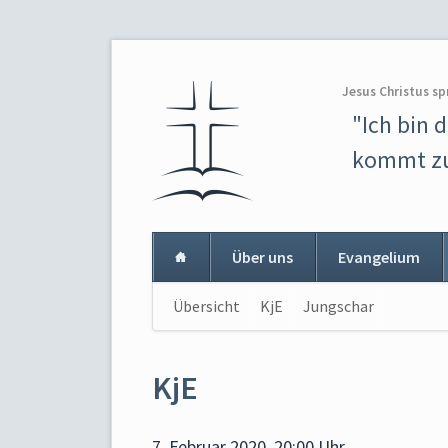
Jesus Christus sp
"Ich bin 
kommt zu
Über uns
Evangelium
Navigation
Übersicht
KjE
Jungschar
Navigat
überspringen
überspr
KjE
7. Februar 2020, 20:00 Uhr