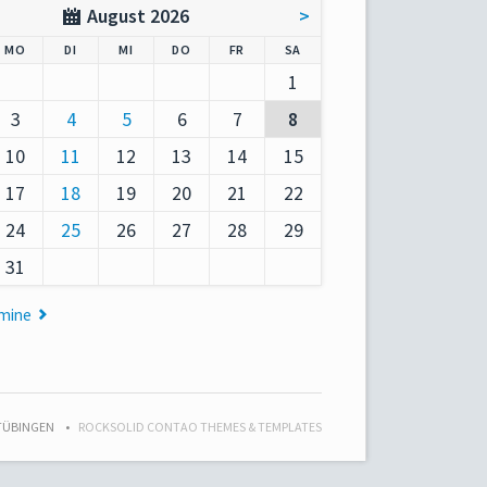
August 2026
>
AG
NTAG
ENSTAG
TTWOCH
NNERSTAG
EITAG
MSTAG
MO
DI
MI
DO
FR
SA
1
3
4
5
6
7
8
10
11
12
13
14
15
17
18
19
20
21
22
24
25
26
27
28
29
31
rmine
 TÜBINGEN
ROCKSOLID CONTAO THEMES & TEMPLATES