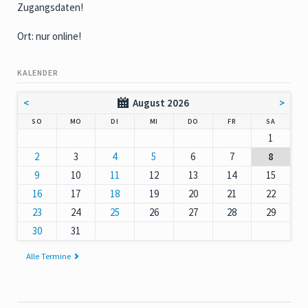
Zugangsdaten!
Ort: nur online!
KALENDER
<
August 2026
>
NNTAG
NTAG
ENSTAG
TTWOCH
NNERSTAG
EITAG
MSTAG
SO
MO
DI
MI
DO
FR
SA
1
2
3
4
5
6
7
8
9
10
11
12
13
14
15
16
17
18
19
20
21
22
23
24
25
26
27
28
29
30
31
Alle Termine