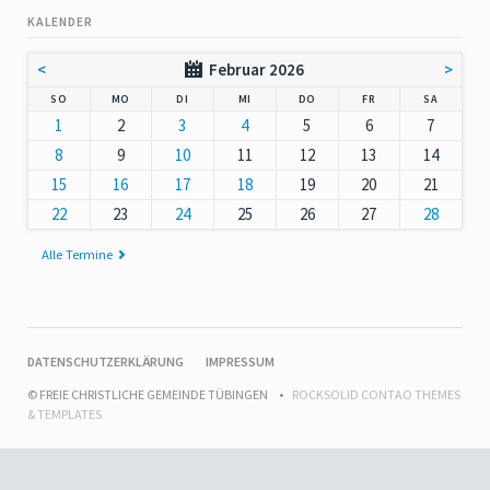
KALENDER
<
Februar 2026
>
NNTAG
NTAG
ENSTAG
TTWOCH
NNERSTAG
EITAG
MSTAG
SO
MO
DI
MI
DO
FR
SA
1
2
3
4
5
6
7
8
9
10
11
12
13
14
15
16
17
18
19
20
21
22
23
24
25
26
27
28
Alle Termine
NAVIGATION
DATENSCHUTZERKLÄRUNG
IMPRESSUM
ÜBERSPRINGEN
© FREIE CHRISTLICHE GEMEINDE TÜBINGEN
ROCKSOLID CONTAO THEMES
& TEMPLATES