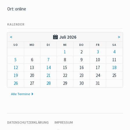
Ort: online
KALENDER
<
Juli 2026
>
NNTAG
NTAG
ENSTAG
TTWOCH
NNERSTAG
EITAG
MSTAG
SO
MO
DI
MI
DO
FR
SA
1
2
3
4
5
6
7
8
9
10
11
12
13
14
15
16
17
18
19
20
21
22
23
24
25
26
27
28
29
30
31
Alle Termine
NAVIGATION
DATENSCHUTZERKLÄRUNG
IMPRESSUM
ÜBERSPRINGEN