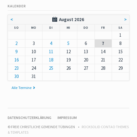
KALENDER
<
August 2026
>
NNTAG
NTAG
ENSTAG
TTWOCH
NNERSTAG
EITAG
MSTAG
SO
MO
DI
MI
DO
FR
SA
1
2
3
4
5
6
7
8
9
10
11
12
13
14
15
16
17
18
19
20
21
22
23
24
25
26
27
28
29
30
31
Alle Termine
NAVIGATION
DATENSCHUTZERKLÄRUNG
IMPRESSUM
ÜBERSPRINGEN
© FREIE CHRISTLICHE GEMEINDE TÜBINGEN
ROCKSOLID CONTAO THEMES
& TEMPLATES