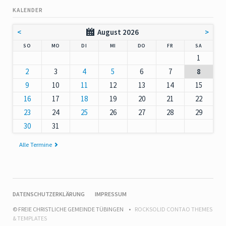
KALENDER
<
August 2026
>
NNTAG
NTAG
ENSTAG
TTWOCH
NNERSTAG
EITAG
MSTAG
SO
MO
DI
MI
DO
FR
SA
1
2
3
4
5
6
7
8
9
10
11
12
13
14
15
16
17
18
19
20
21
22
23
24
25
26
27
28
29
30
31
Alle Termine
NAVIGATION
DATENSCHUTZERKLÄRUNG
IMPRESSUM
ÜBERSPRINGEN
© FREIE CHRISTLICHE GEMEINDE TÜBINGEN
ROCKSOLID CONTAO THEMES
& TEMPLATES