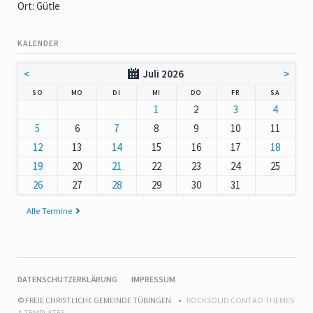
Ort: Gütle
KALENDER
<
Juli 2026
>
NNTAG
NTAG
ENSTAG
TTWOCH
NNERSTAG
EITAG
MSTAG
SO
MO
DI
MI
DO
FR
SA
1
2
3
4
5
6
7
8
9
10
11
12
13
14
15
16
17
18
19
20
21
22
23
24
25
26
27
28
29
30
31
Alle Termine
NAVIGATION
DATENSCHUTZERKLÄRUNG
IMPRESSUM
ÜBERSPRINGEN
© FREIE CHRISTLICHE GEMEINDE TÜBINGEN
ROCKSOLID CONTAO THEMES
& TEMPLATES