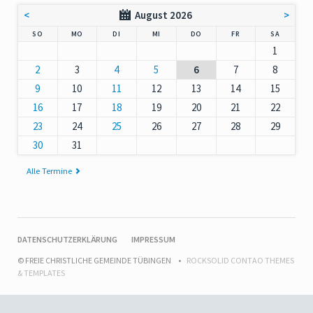
<
August 2026
>
NNTAG
NTAG
ENSTAG
TTWOCH
NNERSTAG
EITAG
MSTAG
SO
MO
DI
MI
DO
FR
SA
1
2
3
4
5
6
7
8
9
10
11
12
13
14
15
16
17
18
19
20
21
22
23
24
25
26
27
28
29
30
31
Alle Termine
NAVIGATION
DATENSCHUTZERKLÄRUNG
IMPRESSUM
ÜBERSPRINGEN
© FREIE CHRISTLICHE GEMEINDE TÜBINGEN
ROCKSOLID CONTAO THEMES
& TEMPLATES